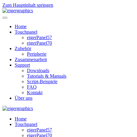
Zum Hauptinhalt springen
Home
Touchpanel
eigerPanel57
eigerPanel70
Zubehör
Peripherie
Zusammenarbeit
Support
Downloads
Tutorials & Manuals
Script-Beispiele
FAQ
Kontakt
Über uns
Home
Touchpanel
eigerPanel57
eigerPanel70