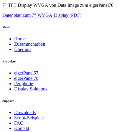
7" TFT Display WVGA von Data Image zum eigerPanel70
Datenblatt zum 7" WVGA-Display (PDF)
Menü
Home
Zusammenarbeit
Über uns
Produkte
eigerPanel57
eigerPanel70
Peripherie
Display Solutions
Support
Downloads
Script-Beispiele
FAQ
Kontakt