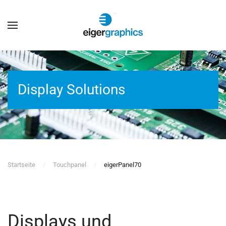
Zum Hauptinhalt springen
Display Solutions
Startseite
Touchpanel
eigerPanel70
Displays und